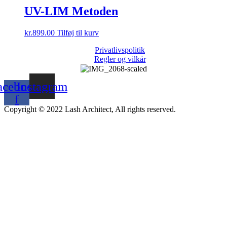
UV-LIM Metoden
kr.
899.00
Tilføj til kurv
Privatlivspolitik
Regler og vilkår
acebook-
Instagram
f
Copyright © 2022 Lash Architect, All rights reserved.