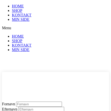
Videre
HOME
til
SHOP
indhold
KONTAKT
MIN SIDE
Menu
HOME
SHOP
KONTAKT
MIN SIDE
Fornavn
Efternavn