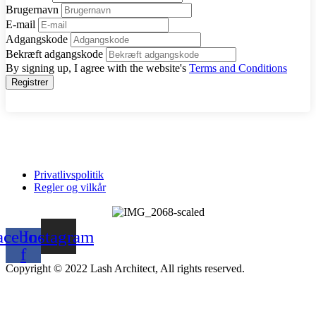
Brugernavn
E-mail
Adgangskode
Bekræft adgangskode
By signing up, I agree with the website's
Terms and Conditions
Registrer
Privatlivspolitik
Regler og vilkår
acebook-
Instagram
f
Copyright © 2022 Lash Architect, All rights reserved.