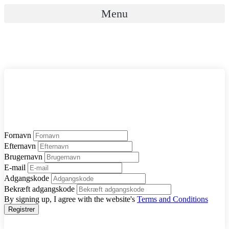
Videre
Menu
til
indhold
Fornavn
Efternavn
Brugernavn
E-mail
Adgangskode
Bekræft adgangskode
By signing up, I agree with the website's
Terms and Conditions
Registrer